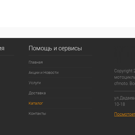
ия
Помощь и сервисы
Главная
Copyright 
Акции и Новости
мотоциклы
Услуги
cfmoto. В
Доставка
ул.Дадаева
Каталог
10-18
Контакты
Посмотрет