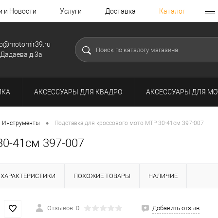
и и Новости
Услуги
Доставка
Каталог
fo@motomir39.ru
.Дадаева д.3а
ИКА
АКСЕССУАРЫ ДЛЯ КВАДРО
АКСЕССУАРЫ ДЛЯ МО
•
Инструменты
Подставка для кроссового мото MTP 30-41см 397-007
30-41см 397-007
ХАРАКТЕРИСТИКИ
ПОХОЖИЕ ТОВАРЫ
НАЛИЧИЕ
Отзывов: 0
Добавить отзыв