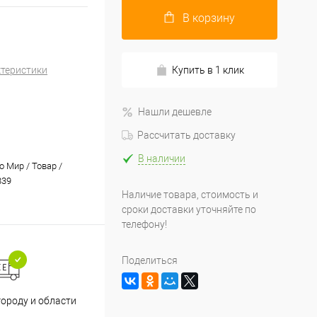
В корзину
ктеристики
Купить в 1 клик
Нашли дешевле
Рассчитать доставку
В наличии
 Мир / Товар /
839
Наличие товара, стоимость и
сроки доставки уточняйте по
телефону!
Поделиться
Принимаем все способы
При
городу и области
оплаты