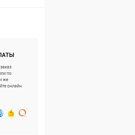
ЛАТЫ
 заказ
или по
и же
йте онлайн.