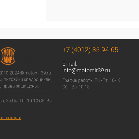
+7 (4012) 35-94-65
Email:
info@motomir39.ru
2010-2024 © motomir39.ru -
, питбайки квадроциклы,
График работы Пн.-Пт. 10-19
се права защищены.
Сб..- Вс. 10-18
 д.3а Пн.-Пт. 10-19 Сб.-Вс.
ь на карте