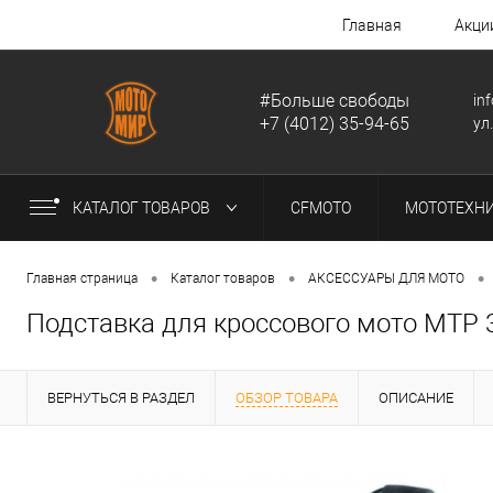
Главная
Акци
#Больше свободы
in
+7 (4012) 35-94-65
ул
КАТАЛОГ ТОВАРОВ
CFMOTO
МОТОТЕХН
•
•
•
Главная страница
Каталог товаров
АКСЕССУАРЫ ДЛЯ МОТО
Подставка для кроссового мото MTP 
ВЕРНУТЬСЯ В РАЗДЕЛ
ОБЗОР ТОВАРА
ОПИСАНИЕ