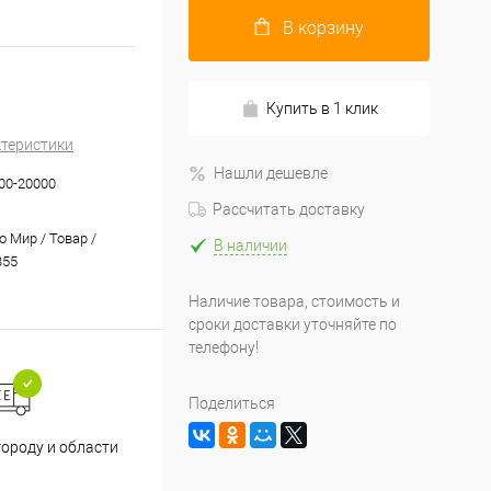
В корзину
Купить в 1 клик
ктеристики
Нашли дешевле
00-20000
Рассчитать доставку
 Мир / Товар /
В наличии
355
Наличие товара, стоимость и
сроки доставки уточняйте по
телефону!
Поделиться
Принимаем все способы
При
городу и области
оплаты