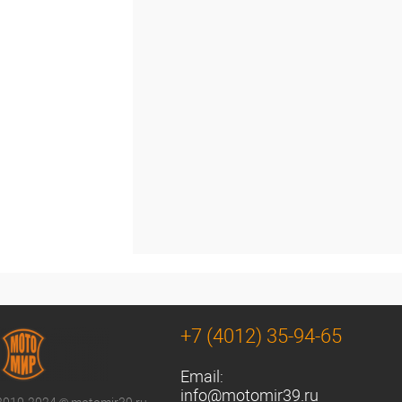
+7 (4012) 35-94-65
Email:
info@motomir39.ru