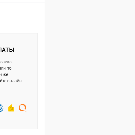
ЛАТЫ
 заказ
или по
и же
йте онлайн.