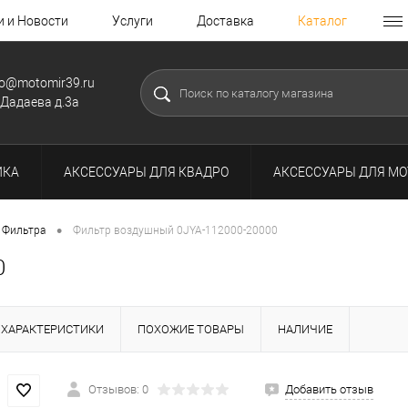
и и Новости
Услуги
Доставка
Каталог
fo@motomir39.ru
.Дадаева д.3а
ИКА
АКСЕССУАРЫ ДЛЯ КВАДРО
АКСЕССУАРЫ ДЛЯ МО
•
Фильтра
Фильтр воздушный 0JYA-112000-20000
0
ХАРАКТЕРИСТИКИ
ПОХОЖИЕ ТОВАРЫ
НАЛИЧИЕ
Отзывов: 0
Добавить отзыв