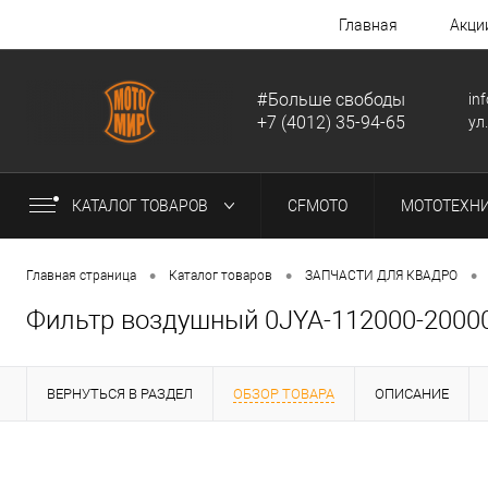
Главная
Акци
#Больше свободы
in
+7 (4012) 35-94-65
ул
КАТАЛОГ ТОВАРОВ
CFMOTO
МОТОТЕХН
•
•
•
Главная страница
Каталог товаров
ЗАПЧАСТИ ДЛЯ КВАДРО
Фильтр воздушный 0JYA-112000-2000
ВЕРНУТЬСЯ В РАЗДЕЛ
ОБЗОР ТОВАРА
ОПИСАНИЕ