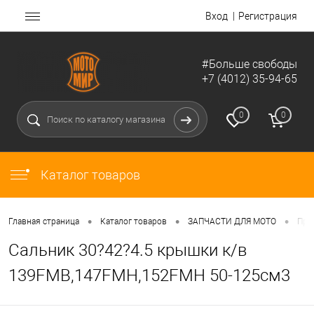
Вход
Регистрация
#Больше свободы
+7 (4012) 35-94-65
0
0
Каталог товаров
•
•
•
Главная страница
Каталог товаров
ЗАПЧАСТИ ДЛЯ МОТО
Про
Сальник 30?42?4.5 крышки к/в
139FMB,147FMH,152FMH 50-125см3