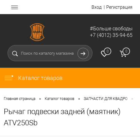
Вход
Регистрация
#Больше свободы
+7 (4012) 35-94-65
0
0
Каталог товаров
•
•
•
Главная страница
Каталог товаров
ЗАПЧАСТИ ДЛЯ КВАДРО
Д
Рычаг подвески задней (маятник)
ATV250Sb