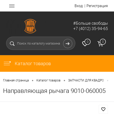
Вход
Регистрация
#Больше свободы
+7 (4012) 35-94-65
0
0
Каталог товаров
•
•
•
Главная страница
Каталог товаров
ЗАПЧАСТИ ДЛЯ КВАДРО
Д
Направляющая рычага 9010-060005