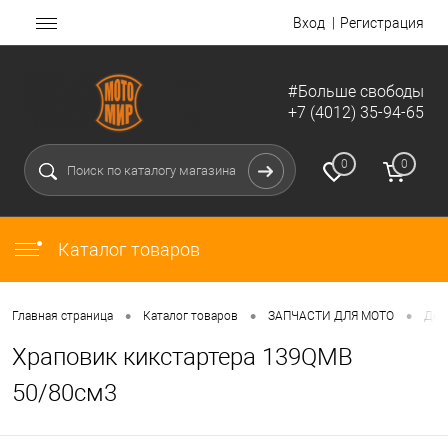
Вход
Регистрация
#Больше свободы
+7 (4012) 35-94-65
0
0
Каталог товаров
•
•
•
Главная страница
Каталог товаров
ЗАПЧАСТИ ДЛЯ МОТО
Дет
Храповик кикстартера 139QMB
50/80см3