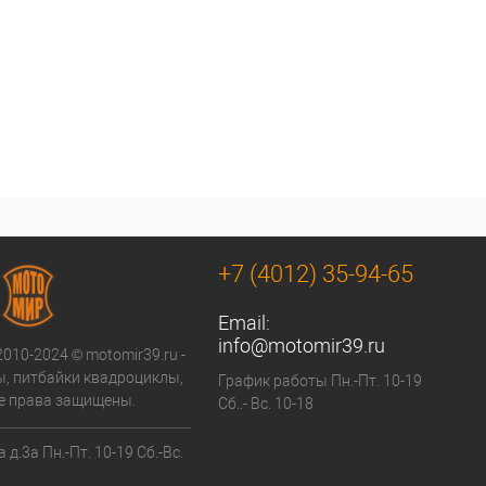
+7 (4012) 35-94-65
Email:
info@motomir39.ru
2010-2024 © motomir39.ru -
, питбайки квадроциклы,
График работы Пн.-Пт. 10-19
се права защищены.
Сб..- Вс. 10-18
 д.3а Пн.-Пт. 10-19 Сб.-Вс.