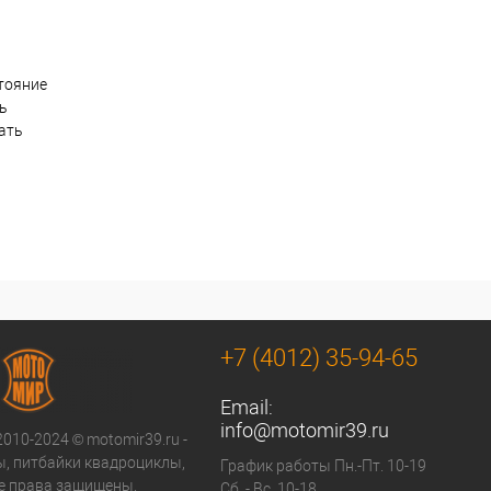
тояние
ть
ать
+7 (4012) 35-94-65
Email:
info@motomir39.ru
2010-2024 © motomir39.ru -
, питбайки квадроциклы,
График работы Пн.-Пт. 10-19
се права защищены.
Сб..- Вс. 10-18