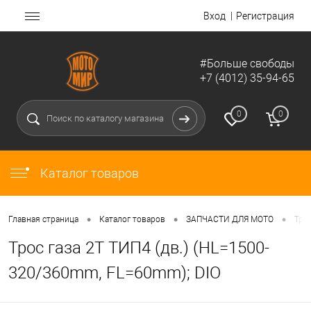
Вход
Регистрация
#Больше свободы
+7 (4012) 35-94-65
0
0
Каталог товаров
•
•
•
Главная страница
Каталог товаров
ЗАПЧАСТИ ДЛЯ МОТО
Тро
Трос газа 2Т ТИП4 (дв.) (HL=1500-
320/360mm, FL=60mm); DIO