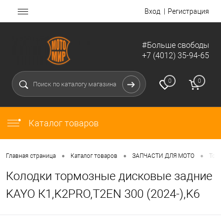
Вход
Регистрация
#Больше свободы
+7 (4012) 35-94-65
0
0
Каталог товаров
•
•
•
Главная страница
Каталог товаров
ЗАПЧАСТИ ДЛЯ МОТО
Тор
Колодки тормозные дисковые задние
KAYO К1,K2PRO,T2EN 300 (2024-),K6