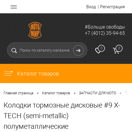
Вход
Регистрация
#Больше свободы
+7 (4012) 35-94-65
0
0
Каталог товаров
•
•
•
Главная страница
Каталог товаров
ЗАПЧАСТИ ДЛЯ МОТО
Тор
Колодки тормозные дисковые #9 X-
TECH (semi-metallic)
полуметаллические