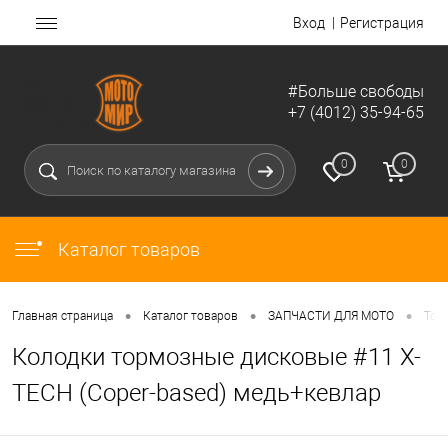
Вход
Регистрация
#Больше свободы
+7 (4012) 35-94-65
0
0
Каталог товаров
•
•
•
Главная страница
Каталог товаров
ЗАПЧАСТИ ДЛЯ МОТО
Тор
Колодки тормозные дисковые #11 X-
TECH (Coper-based) медь+кевлар