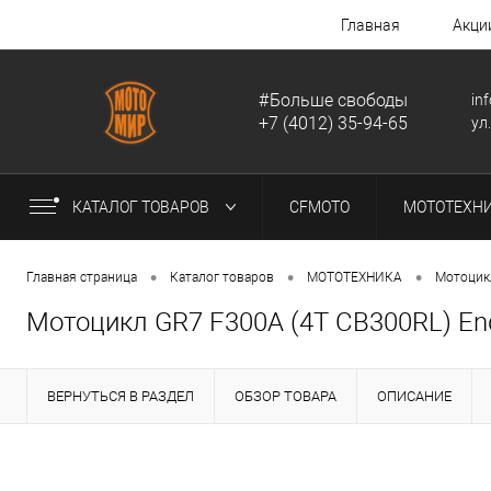
Главная
Акци
#Больше свободы
in
+7 (4012) 35-94-65
ул
КАТАЛОГ ТОВАРОВ
CFMOTO
МОТОТЕХН
•
•
•
Главная страница
Каталог товаров
МОТОТЕХНИКА
Мотоцик
Мотоцикл GR7 F300A (4T CB300RL) En
ВЕРНУТЬСЯ В РАЗДЕЛ
ОБЗОР ТОВАРА
ОПИСАНИЕ