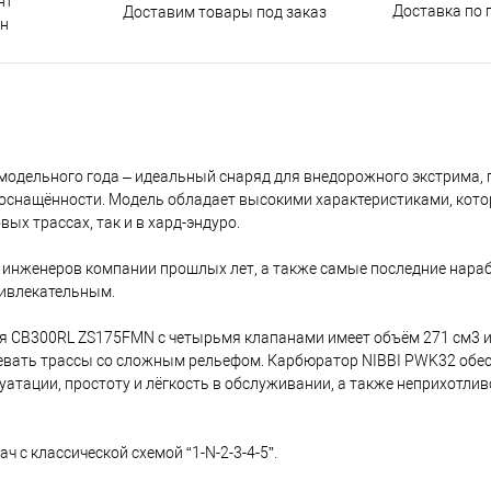
нт
Доставка по 
Доставим товары под заказ
н
 модельного года – идеальный снаряд для внедорожного экстрима
 оснащённости. Модель обладает высокими характеристиками, кот
х трассах, так и в хард-эндуро.
 инженеров компании прошлых лет, а также самые последние нараб
ривлекательным.
CB300RL ZS175FMN с четырьмя клапанами имеет объём 271 см3 и в
левать трассы со сложным рельефом. Карбюратор NIBBI PWK32 обе
атации, простоту и лёгкость в обслуживании, а также неприхотлив
 с классической схемой “1-N-2-3-4-5”.