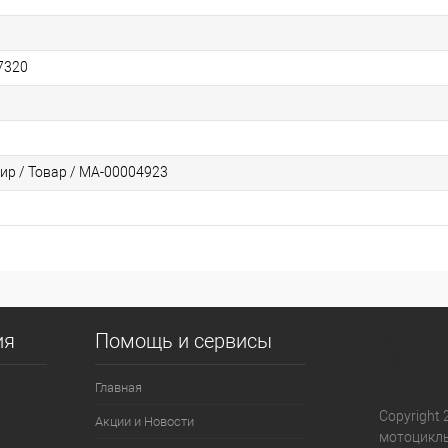
7320
ир / Товар / МА-00004923
ия
Помощь и сервисы
Главная
Copyright 
Акции и Новости
мотоциклы