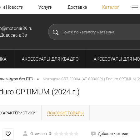
и и Новости
Услуги
Доставка
Каталог
fo@motomir39.ru
.Дадаева д.3а
ИКА
АКСЕССУАРЫ ДЛЯ КВАДРО
АКСЕССУАРЫ ДЛЯ МО
•
лы эндуро без ПТС
Мотоцикл GR7 F300A (4T CB300RL) Enduro OPTIMUM (20
duro OPTIMUM (2024 г.)
ХАРАКТЕРИСТИКИ
ПОХОЖИЕ ТОВАРЫ
Отзывов: 0
Добавить отзыв