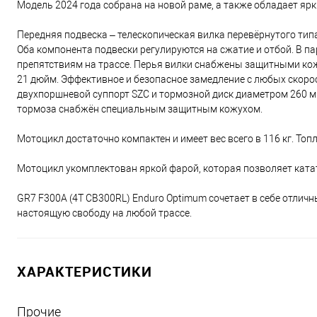
Модель 2024 года собрана на новой раме, а также обладает я
Передняя подвеска – телескопическая вилка перевёрнутого тип
Оба компонента подвески регулируются на сжатие и отбой. В п
препятствиям на трассе. Перья вилки снабжены защитными ко
21 дюйм. Эффективное и безопасное замедление с любых скоро
двухпоршневой суппорт SZC и тормозной диск диаметром 260 мм
тормоза снабжён специальным защитным кожухом.
Мотоцикл достаточно компактен и имеет вес всего в 116 кг. То
Мотоцикл укомплектован яркой фарой, которая позволяет катат
GR7 F300A (4T CB300RL) Enduro Optimum сочетает в себе отличн
настоящую свободу на любой трассе.
ХАРАКТЕРИСТИКИ
Прочие