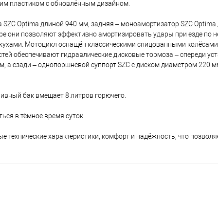
рким пластиком с обновлённым дизайном.
а SZC Optima длиной 940 мм, задняя – моноамортизатор SZC Optima
аре они позволяют эффективно амортизировать удары при езде по 
жухами. Мотоцикл оснащён классическими спицованными колёсами
стей обеспечивают гидравлические дисковые тормоза – спереди ус
, а сзади – однопоршневой суппорт SZC с диском диаметром 220 м
пливный бак вмещает 8 литров горючего.
ься в тёмное время суток.
ые технические характеристики, комфорт и надёжность, что позвол