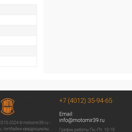
+7 (4012) 35-94-65
Email:
info@motomir39.ru
2010-2024 © motomir39.ru -
, питбайки квадроциклы,
График работы Пн.-Пт. 10-19