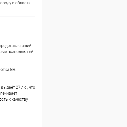
Принимаем все способы
При
городу и области
оплаты
, представляющий
орые позволяют ей
отки GR.
ыдаёт 27 л.с., что
спечивает
ость к качеству