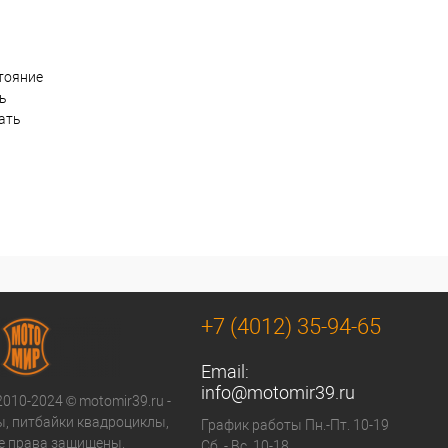
тояние
ть
ать
+7 (4012) 35-94-65
Email:
info@motomir39.ru
2010-2024 © motomir39.ru -
, питбайки квадроциклы,
График работы Пн.-Пт. 10-19
се права защищены.
Сб..- Вс. 10-18