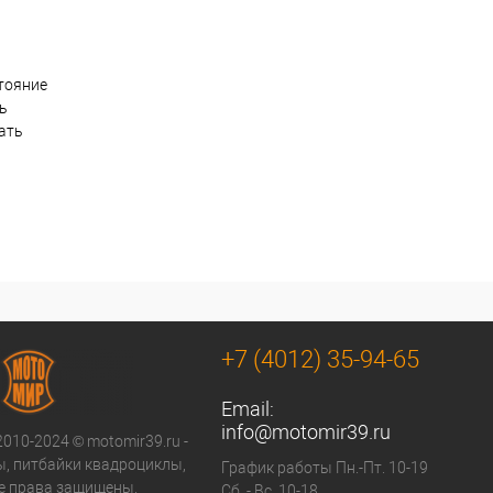
тояние
ть
ать
+7 (4012) 35-94-65
Email:
info@motomir39.ru
2010-2024 © motomir39.ru -
, питбайки квадроциклы,
График работы Пн.-Пт. 10-19
се права защищены.
Сб..- Вс. 10-18