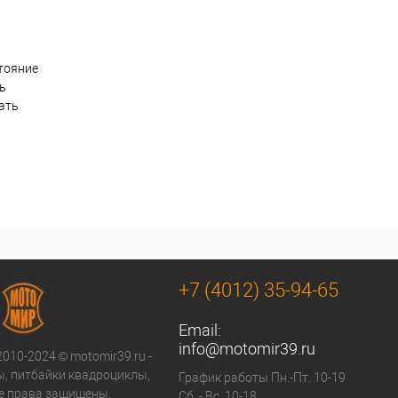
тояние
ть
ать
+7 (4012) 35-94-65
Email:
info@motomir39.ru
2010-2024 © motomir39.ru -
, питбайки квадроциклы,
График работы Пн.-Пт. 10-19
се права защищены.
Сб..- Вс. 10-18